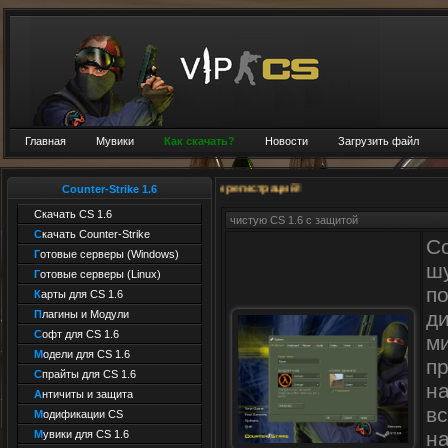
Главная
Мувики
Как скачать?
Новости
Загрузить файл
и Можете стать им при регистраций!
Counter-Strike 1.6
Скачать CS 1.6
чистую CS 1.6 с защитой
С
качать Counter-Strike
C
Г
отовые серверы (Windows)
ш
Г
отовые серверы (Linux)
по
К
арты для CS 1.6
д
П
лагины и Mодули
С
офт для CS 1.6
м
М
одели для CS 1.6
п
С
прайты для CS 1.6
н
А
нтичиты и защита
в
М
одификации CS
н
М
увики для CS 1.6