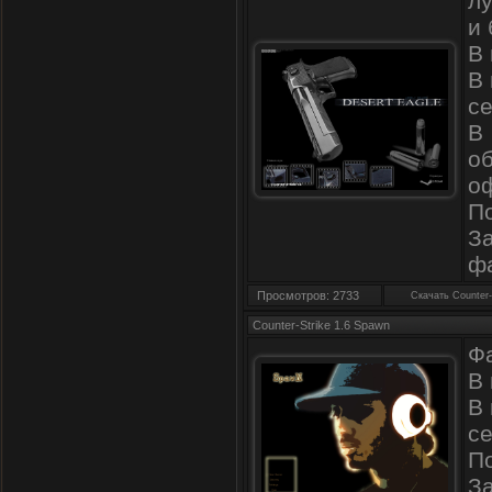
л
и
В 
В
се
В
о
о
П
З
ф
Просмотров: 2733
Скачать Counter-
Counter-Strike 1.6 Spawn
Фа
В 
В
се
П
З