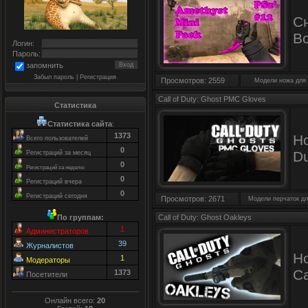
С
Во
Логин:
Пароль:
запомнить
Забыл пароль
|
Регистрация
Просмотров: 2559
Модели ножа для
Call of Duty: Ghost PMC Gloves
Статистика
Статистика
сайта
:
1373
Но
Всего пользователей
0
Du
Регистраций за месяц
0
Регистраций за неделю
0
Регистраций вчера
0
Регистраций сегодня
Просмотров: 2671
Модели перчаток д
По группам:
Call of Duty: Ghost Oakleys
1
Администраторов
39
Журналистов
Н
1
Модераторы
Ca
1373
Посетители
Онлайн всего:
20