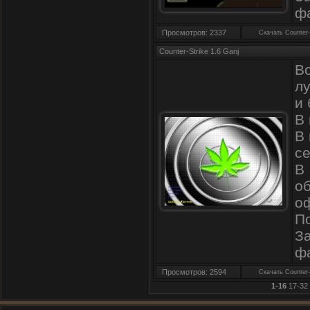
ф
Просмотров: 2337
Скачать Counter-
Counter-Strike 1.6 Ganj
В
л
и
В 
В
се
В
о
о
П
З
ф
Просмотров: 2594
Скачать Counter-
1-16
17-32