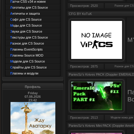
П
атчи CSS v34 и новее
Просмотров: 2520
Разное для CS
Л
оготипы для CS Source
А
нтичиты и защита
CFG BY KoTuK
С
офт для CS Source
М
оды для CS Source
З
вуки для CS Source
Т
екстуры для CS Source
M
Р
азное для CS Source
П
лагины EventScripts
П
лагины Source MOD
М
одели для CS Source
Просмотров: 2875
Разное для CS
С
прайты для CS Source
П
лагины и модули
PariesSz's Knives PACK (Doppler EMERALD
Профиль
П
Friday
07.08.2026
В
23:42
Просмотров: 2513
Модели ножа для
PariesSz's Knives Mini PACK (Doppler Ameth