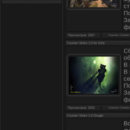
с
П
З
ф
Просмотров: 2567
Скачать Counter-
Counter-Strike 1.6 for Girls
С
об
В 
В
се
П
З
ф
Просмотров: 2632
Скачать Counter-
Counter-Strike 1.6 Deagle
В