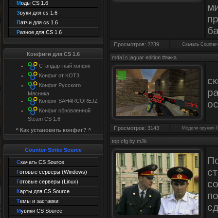
М
оды CS 1.6
м
З
вуки для cs 1.6
п
П
атчи для cs 1.6
ба
Р
азное для CS 1.6
Просмотров: 2239
Скачать Counter-
Конфиги для CS 1.6
m4a1s jaguar edition #яжка
Стандартный конфиг
Конфиг от KOT3
с
Конфиг Русского
р
Мясника
Конфиг SAH4RCOREJZ
о
Конфиг обновленной
Steam CS 1.6
Просмотров: 3143
Модели оружия 
^ Как установить конфиг? ^
top cfg by mJk
Counter-Strike Source
П
С
качать CS Source
с
Г
отовые серверы (Windows)
с
Г
отовые серверы (Linux)
К
арты для CS Source
п
Т
емы и заставки
сд
М
увики CS Source