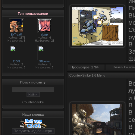
и
Па
Топ пользователи
B
м
С
ExTreaM
depp
р
Файлов:
1671
Файлов:
6
На форуме:
8
На форуме:
21
В 
З
ф
ZION
SMaster
Файлов:
2
Файлов:
1
Просмотров: 2764
Скачать Counter-
На форуме:
0
На форуме:
0
Counter-Strike 1.6 Menu
В
Поиск по сайту
л
и
Counter-Strike
В 
В
Наша кнопка
се
В
м